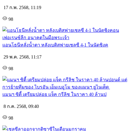
17 ก.พ. 2568, 11:19
98
แอนโธนีหลั่งน้ำตา หลังเบติสพ่ายเชลซี 4-1 ในนัดชิงค
29 พ.ค. 2568, 11:17
98
แมนฯ ซิตี้ เตรียมปล่อย แจ็ค กรีลิช ในราคา 40 ล้านป
8 ก.ค. 2568, 09:40
98