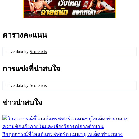
ตารางคะแนน
Live data by
Scoreaxis
การแข่งที่น่าสนใจ
Live data by
Scoreaxis
ข่าวน่าสนใจ
วิกฤตการณ์ที่โอลด์แทรฟฟอร์ด แมนฯ ยูไนเต็ด ท่ามกลาง