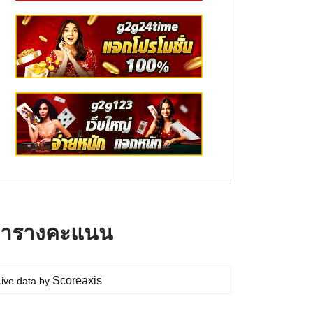
ารางคะแนน
Scoreaxis
Live data by