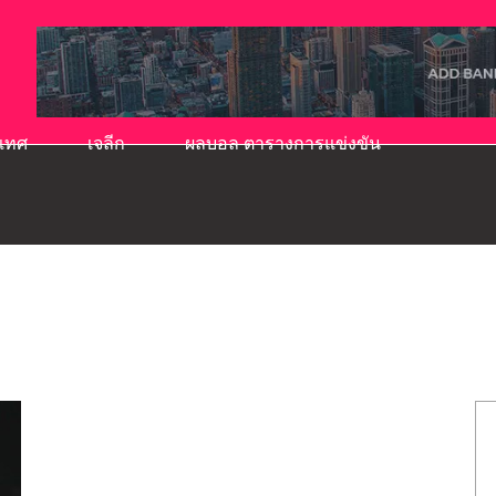
เทศ
เจลีก
ผลบอล ตารางการแข่งขัน