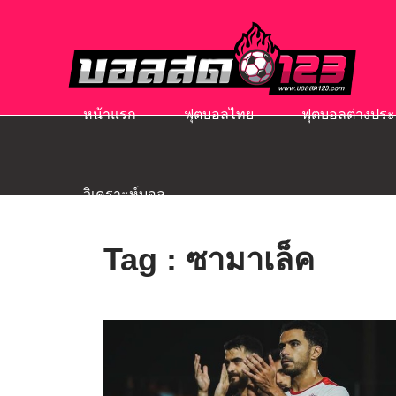
หน้าแรก
ฟุตบอลไทย
ฟุตบอลต่างประ
วิเคราะห์บอล
Tag : ซามาเล็ค