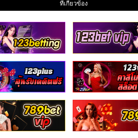
ที่เกี่ยวข้อง