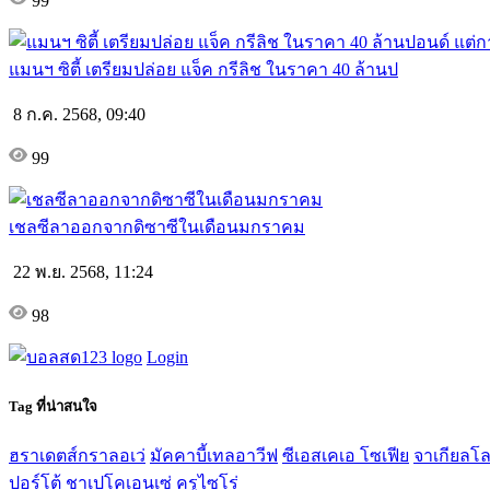
99
แมนฯ ซิตี้ เตรียมปล่อย แจ็ค กรีลิช ในราคา 40 ล้านป
8 ก.ค. 2568, 09:40
99
เชลซีลาออกจากดิซาซีในเดือนมกราคม
22 พ.ย. 2568, 11:24
98
Login
Tag ที่น่าสนใจ
ฮราเดตส์กราลอเว่
มัคคาบี้เทลอาวีฟ
ซีเอสเคเอ โซเฟีย
จาเกียลโล
ปอร์โต้
ชาเปโคเอนเซ่
ครูไซโร่