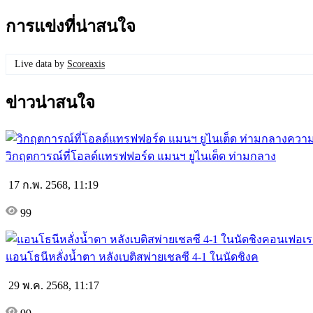
การแข่งที่น่าสนใจ
Live data by
Scoreaxis
ข่าวน่าสนใจ
วิกฤตการณ์ที่โอลด์แทรฟฟอร์ด แมนฯ ยูไนเต็ด ท่ามกลาง
17 ก.พ. 2568, 11:19
99
แอนโธนีหลั่งน้ำตา หลังเบติสพ่ายเชลซี 4-1 ในนัดชิงค
29 พ.ค. 2568, 11:17