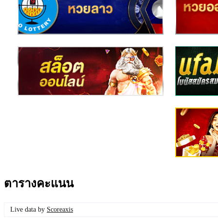
ตารางคะแนน
Live data by
Scoreaxis