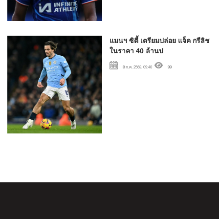
แมนฯ ซิตี้ เตรียมปล่อย แจ็ค กรีลิช
ในราคา 40 ล้านป
8 ก.ค. 2568, 09:40
99