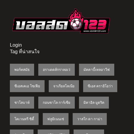
Login
Tag ที่น่าสนใจ
พอร์ทสมัธ
ฮราเดตส์กราลอเว่
มัคคาบี้เทลอาวีฟ
ซีเอสเคเอ โซเฟีย
จาเกียลโลเนีย
ซีเอส คราอิโอว่า
ชาโลบาห์
กอนซาโล การ์เซีย
มิคาอิล มูดริค
โคเวนทรี ซิตี้
ฟลูมิเนนเซ่
วาสโก ดา กาม่า