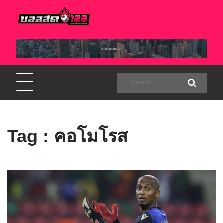
Tag : คอโมโรส