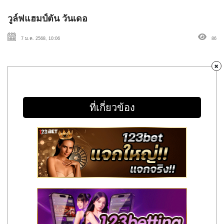
วูล์ฟแฮมป์ตัน วันเดอ
7 ม.ค. 2568, 10:06
86
ที่เกี่ยวข้อง