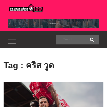
Tag : คริส วูด