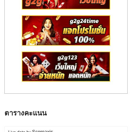
ตารางคะแนน
Scoreaxis
Live data by