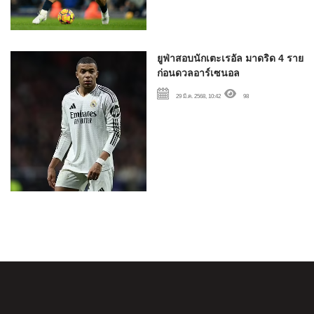
ยูฟ่าสอบนักเตะเรอัล มาดริด 4 ราย
ก่อนดวลอาร์เซนอล
29 มี.ค. 2568, 10:42
98