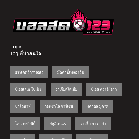
Login
Tag ที่น่าสนใจ
ฮราเดตส์กราลอเว่
มัคคาบี้เทลอาวีฟ
ซีเอสเคเอ โซเฟีย
จาเกียลโลเนีย
ซีเอส คราอิโอว่า
ชาโลบาห์
กอนซาโล การ์เซีย
มิคาอิล มูดริค
โคเวนทรี ซิตี้
ฟลูมิเนนเซ่
วาสโก ดา กาม่า