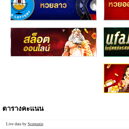
ตารางคะแนน
Live data by
Scoreaxis