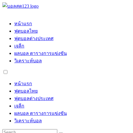
หน้าแรก
ฟุตบอลไทย
ฟุตบอลต่างประเทศ
เจลีก
ผลบอล ตารางการแข่งขัน
วิเคราะห์บอล
หน้าแรก
ฟุตบอลไทย
ฟุตบอลต่างประเทศ
เจลีก
ผลบอล ตารางการแข่งขัน
วิเคราะห์บอล