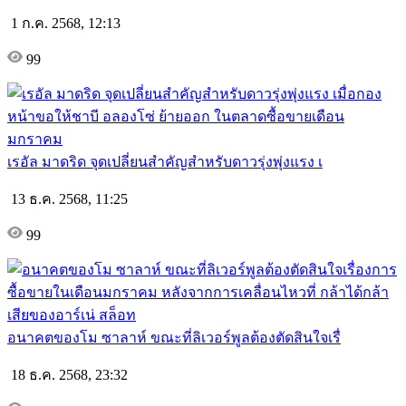
1 ก.ค. 2568, 12:13
99
เรอัล มาดริด จุดเปลี่ยนสำคัญสำหรับดาวรุ่งพุ่งแรง เ
13 ธ.ค. 2568, 11:25
99
อนาคตของโม ซาลาห์ ขณะที่ลิเวอร์พูลต้องตัดสินใจเรื่
18 ธ.ค. 2568, 23:32