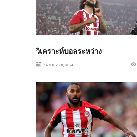
วิเคราะห์บอลระหว่าง
14 ส.ค. 2568, 01:24