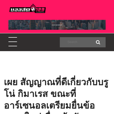
เผย สัญญาณที่ดีเกี่ยวกับบรู
โน่ กิมาเรส ขณะที่
อาร์เซนอลเตรียมยื่นข้อ