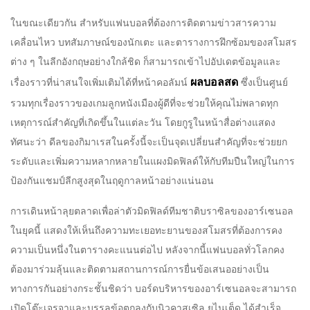
ในขณะเดียวกัน สำหรับแฟนบอลที่ต้องการติดตามข่าวสารความ
เคลื่อนไหว บทสัมภาษณ์ของนักเตะ และตารางการฝึกซ้อมของสโมสร
ต่าง ๆ ในลีกอังกฤษอย่างใกล้ชิด ก็สามารถเข้าไปอัปเดตข้อมูลและ
ผลบอลสด
เรื่องราวที่น่าสนใจเพิ่มเติมได้ที่หน้าคอลัมน์
ซึ่งเป็นศูนย์
รวมทุกเรื่องราวของเกมลูกหนังเมืองผู้ดีที่จะช่วยให้คุณไม่พลาดทุก
เหตุการณ์สำคัญที่เกิดขึ้นในแต่ละวัน โดยกูรูในหน้าสื่อต่างแสดง
ทัศนะว่า ดีลของกิมาเรสในครั้งนี้จะเป็นจุดเปลี่ยนสำคัญที่จะช่วยยก
ระดับและเพิ่มความหลากหลายในแผงมิดฟิลด์ให้กับทีมปืนใหญ่ในการ
ป้องกันแชมป์ลีกสูงสุดในฤดูกาลหน้าอย่างแน่นอน
การเดินหน้าลุยตลาดเพื่อล่าตัวมิดฟิลด์ทีมชาติบราซิลของอาร์เซนอล
ในยุคนี้ แสดงให้เห็นถึงความทะเยอทะยานของสโมสรที่ต้องการคง
ความเป็นหนึ่งในตารางคะแนนต่อไป หลังจากนี้แฟนบอลทั่วโลกคง
ต้องมาร่วมลุ้นและติดตามสถานการณ์การยื่นข้อเสนออย่างเป็น
ทางการกันอย่างกระชั้นชิดว่า บอร์ดบริหารของอาร์เซนอลจะสามารถ
เปิดโต๊ะเจรจาและบรรลุข้อตกลงกับนิวคาสเซิล ยูไนเต็ด ได้สำเร็จ