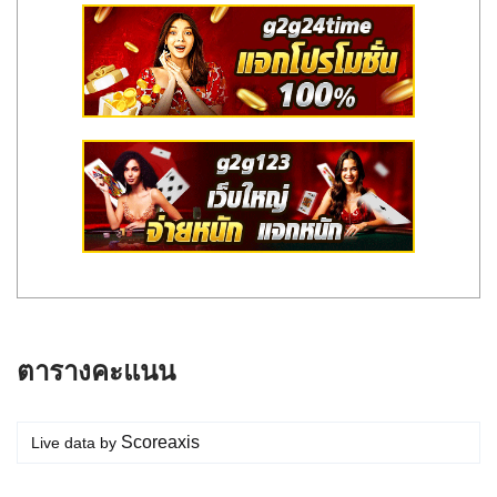
ตารางคะแนน
Scoreaxis
Live data by