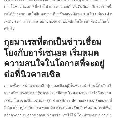
ภายในช่วงซัมเมอร์นี้หรือไม่ และดาวเตะกัปตันทีมทัพสาลิกาดงรายนี้
จะได้ย้ายมาสวมเสื้อสีแดงขาวเพื่อสร้างสรรค์เกมรุกในถิ่น เอมิเรตส์ ส
เตเดียม ตามความคาดหมายของแฟนบอลปืนโตในอนาคตอันใกล้นี้
หรือไม่
กุยมาเรสที่ตกเป็นข่าวเชื่อม
โยงกับอาร์เซนอล เริ่มหมด
ความสนใจในโอกาสที่จะอยู่
ต่อที่นิวคาสเซิล
ตลาดซื้อขายนักเตะของลีกฟุตบอลเมืองผู้ดีในช่วงหน้าร้อนนี้กำลังทวี
ความร้อนแรงและน่าติดตามอย่างขีดสุด โดยเฉพาะอย่างยิ่งกับความ
เคลื่อนไหวของทีมแชมป์ล่าสุด ล่าสุดมีการเปิดเผยและเผย สัญญาณที่
ดีเกี่ยวกับบรูโน่ กิมาเรส ขณะที่อาร์เซนอลเตรียมยื่นข้อเสนอใหม่เพื่อ
คว้าตัวดาวเตะจากนิวคาสเซิลมาร่วมทัพให้ได้ โดยมีรายงานข่าวเชิง