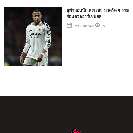
ยูฟ่าสอบนักเตะเรอัล มาดริด 4 ราย
ก่อนดวลอาร์เซนอล
29 มี.ค. 2568, 10:42
98