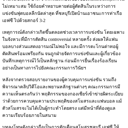
ไม่เหมาะสม ใช้ถ้อยคำหยาบคายต่อผู้ตัดสินในระหว่างการ
แข่งขันฟุตบอลลีกนัดล่าสุด ที่ชลบุรีเปิดบ้านเอาชนะการท่าเรือ
เอฟซี ไปด้วยสกอร์ 3-2
เหตุการณ์ดังกล่าวเกิดขึ้นตลอดช่วงเวลาการแข่งขัน โดยเฉพาะ
ในจังหวะที่มีการตัดสิน controversial หลายครั้ง ส่งผลให้แฟน
บอลบางส่วนแสดงอารมณ์ไม่พอใจ และมีการตะโกนด่าทอผู้
ตัดสินพร้อมเพรียงกัน จนถูกฝ่ายจัดการแข่งขันและผู้เกี่ยวข้อง
บันทึกเหตุการณ์ไว้เป็นหลักฐาน ก่อนมีการยื่นเรื่องร้องเรียน
อย่างเป็นทางการไปยังคณะกรรมการวินัยฯ
หลังจากตรวจสอบรายงานของผู้ควบคุมการแข่งขัน รวมถึง
พิจารณาคลิปวิดีโอและพยานหลักฐานต่างๆ คณะกรรมการมี
ความเห็นตรงกันว่า พฤติกรรมของกองเชียร์เข้าข่ายผิดระเบียบ
ว่าด้วยการควบคุมความประพฤติของสโมสรและแฟนบอล แม้
ตัวสโมสรจะไม่ได้เป็นผู้กระทำโดยตรง แต่มีหน้าที่ต้องดูแล
ความเรียบร้อยภายในสนาม
บทลงโทษดังกล่าวถือเป็นการตักเตือนสโมสรชลบุรี เอฟซี ให้