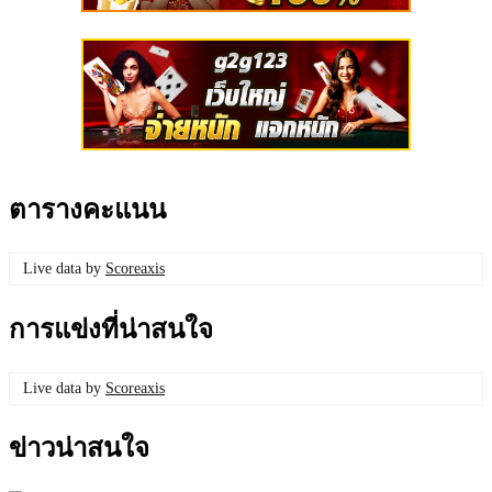
ตารางคะแนน
Live data by
Scoreaxis
การแข่งที่น่าสนใจ
Live data by
Scoreaxis
ข่าวน่าสนใจ