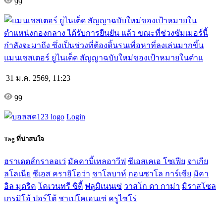
99
แมนเชสเตอร์ ยูไนเต็ด สัญญาฉบับใหม่ของเป้าหมายในตำแ
31 ม.ค. 2569, 11:23
99
Login
Tag ที่น่าสนใจ
ฮราเดตส์กราลอเว่
มัคคาบี้เทลอาวีฟ
ซีเอสเคเอ โซเฟีย
จาเกีย
ลโลเนีย
ซีเอส คราอิโอว่า
ชาโลบาห์
กอนซาโล การ์เซีย
มิคา
อิล มูดริค
โคเวนทรี ซิตี้
ฟลูมิเนนเซ่
วาสโก ดา กาม่า
มิราสโซล
เกรมิโอ้ ปอร์โต้
ชาเปโคเอนเซ่
ครูไซโร่